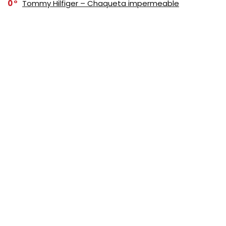
0
Tommy Hilfiger – Chaqueta impermeable
transpirable con capucha, ligera, para hombre, Negro
SUSCRIBASE A NUESTRO
NEWSLETTER
No se preocupe, no hacemos espam