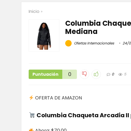
Inicio
»
Columbia Chaqueta
Mediana
Ofertas Internacionales
24/0
0
Puntuación
0
5
OFERTA DE AMAZON
Columbia Chaqueta Arcadia II 
Ahora: $70.00