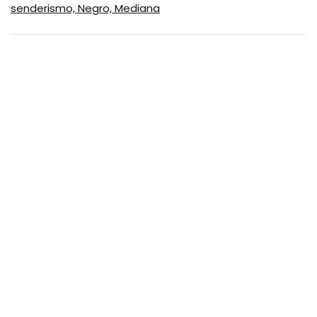
senderismo, Negro, Mediana
SUSCRIBASE A NUESTRO
NEWSLETTER
No se preocupe, no hacemos espam