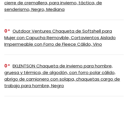
cierre de cremallera, para invierno, táctica, de
senderismo, Negro, Mediana
0
Outdoor Ventures Chaqueta de Softshell para
Mujer con Capucha Removible, Cortavientos Aislado
Impermeable con Forro de Fleece Cálido, Vino
0
EKLENTSON Chaqueta de invierno para hombre,
gruesa y térmica, de algodón, con forro polar cálido,
abrigo de camionero con solapa, chaquetas cargo de
trabajo para hombre, Negro
0
Tommy Hilfiger – Chaqueta impermeable
transpirable con capucha, ligera, para hombre, Negro