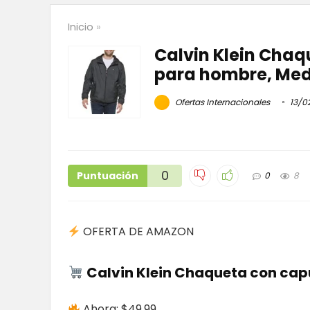
Inicio
»
Calvin Klein Cha
para hombre, Me
Ofertas Internacionales
13/0
0
Puntuación
0
8
OFERTA DE AMAZON
Calvin Klein Chaqueta con ca
Ahora: $49.99