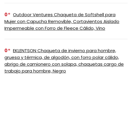
0
Outdoor Ventures Chaqueta de Softshell para
Mujer con Capucha Removible, Cortavientos Aislado
Impermeable con Forro de Fleece Cálido, Vino
0
EKLENTSON Chaqueta de invierno para hombre,
gruesa y térmica, de algodón, con forro polar cálido,
abrigo de camionero con solapa, chaquetas cargo de
trabajo para hombre, Negro
0
Tommy Hilfiger – Chaqueta impermeable
transpirable con capucha, ligera, para hombre, Negro