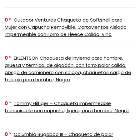
0
Outdoor Ventures Chaqueta de Softshell para
Mujer con Capucha Removible, Cortavientos Aislado
Impermeable con Forro de Fleece Cálido, Vino
0
EKLENTSON Chaqueta de invierno para hombre,
gruesa y térmica, de algodón, con forro polar cálido,
abrigo de camionero con solapa, chaquetas cargo de
trabajo para hombre, Negro
0
Tommy Hilfiger – Chaqueta impermeable
transpirable con capucha, ligera, para hombre, Negro
0
Columbia Bugaboo III – Chaqueta de polar