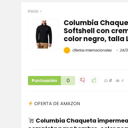
Inicio
»
Columbia Chaque
Softshell con cre
color negro, talla
Ofertas Internacionales
24/0
0
Puntuación
0
4
OFERTA DE AMAZON
Columbia Chaqueta impermeabl