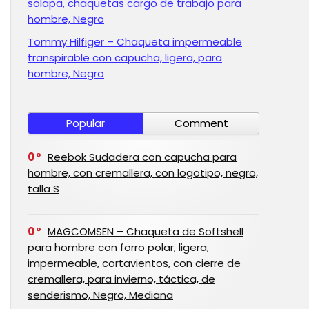
solapa, chaquetas cargo de trabajo para
hombre, Negro
Tommy Hilfiger – Chaqueta impermeable
transpirable con capucha, ligera, para
hombre, Negro
Popular
Comment
0
Reebok Sudadera con capucha para
hombre, con cremallera, con logotipo, negro,
talla S
0
MAGCOMSEN – Chaqueta de Softshell
para hombre con forro polar, ligera,
impermeable, cortavientos, con cierre de
cremallera, para invierno, táctica, de
senderismo, Negro, Mediana