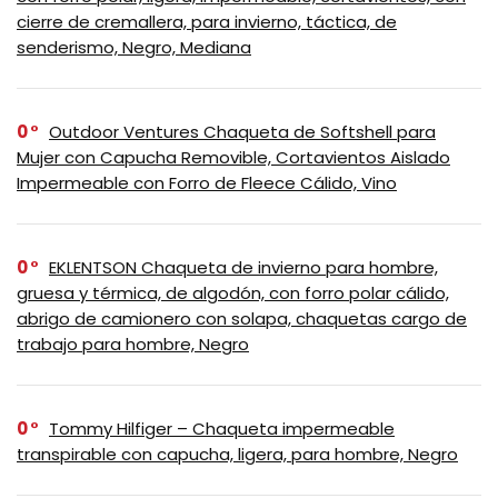
cierre de cremallera, para invierno, táctica, de
senderismo, Negro, Mediana
0
Outdoor Ventures Chaqueta de Softshell para
Mujer con Capucha Removible, Cortavientos Aislado
Impermeable con Forro de Fleece Cálido, Vino
0
EKLENTSON Chaqueta de invierno para hombre,
gruesa y térmica, de algodón, con forro polar cálido,
abrigo de camionero con solapa, chaquetas cargo de
trabajo para hombre, Negro
0
Tommy Hilfiger – Chaqueta impermeable
transpirable con capucha, ligera, para hombre, Negro