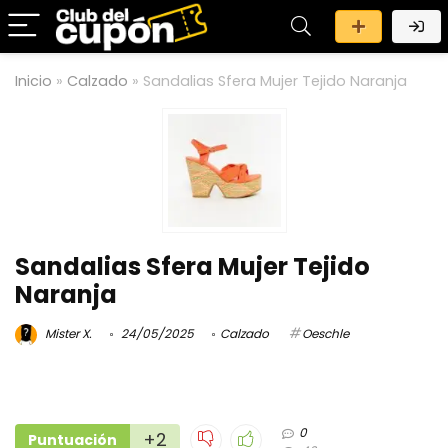
Inicio
»
Calzado
»
Sandalias Sfera Mujer Tejido Naranja
Sandalias Sfera Mujer Tejido
Naranja
Mister X.
24/05/2025
Calzado
Oeschle
0
+2
Puntuación