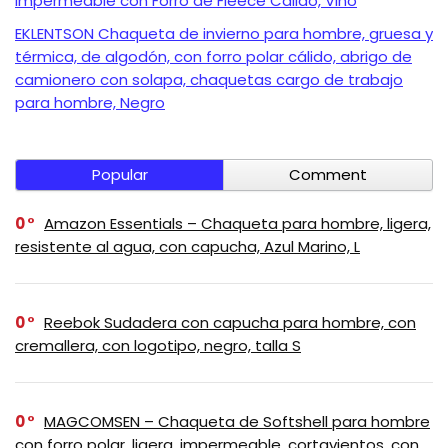
Impermeable con Forro de Fleece Cálido, Vino
EKLENTSON Chaqueta de invierno para hombre, gruesa y
térmica, de algodón, con forro polar cálido, abrigo de
camionero con solapa, chaquetas cargo de trabajo
para hombre, Negro
Popular
Comment
0
Amazon Essentials – Chaqueta para hombre, ligera,
resistente al agua, con capucha, Azul Marino, L
0
Reebok Sudadera con capucha para hombre, con
cremallera, con logotipo, negro, talla S
0
MAGCOMSEN – Chaqueta de Softshell para hombre
con forro polar, ligera, impermeable, cortavientos, con